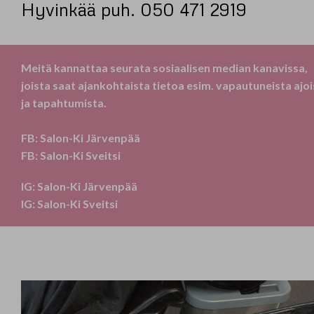
Hyvinkää puh. 050 471 2919
Meitä kannattaa seurata sosiaalisen median kanavissa,
joista saat ajankohtaista tietoa esim. vapautuneista ajoi
ja tapahtumista.
F
B: Salon-Ki Järvenpää
FB: Salon-Ki Sveitsi
IG: Salon-Ki Järvenpää
IG: Salon-Ki Sveitsi