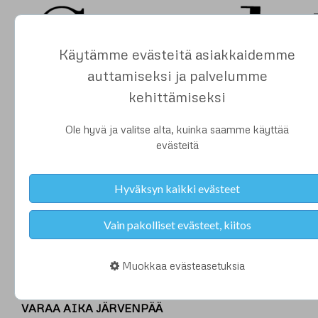
Käytämme evästeitä asiakkaidemme
auttamiseksi ja palvelumme
kehittämiseksi
Ole hyvä ja valitse alta, kuinka saamme käyttää
evästeitä
Salon-Ki palvelee
Hyväksyn kaikki evästeet
Järvenpäässä ja Hyvinkäällä
Vain pakolliset evästeet, kiitos
Järvenpäässä parturi-kampaamomme sijaitsee
Muokkaa evästeasetuksia
ydinkeskustassa, aseman läheisyydessä. Samassa liiketila
toimii myös jalkahoitola.
VARAA AIKA JÄRVENPÄÄ