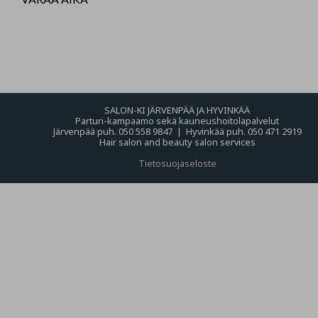
SALON-KI JÄRVENPÄÄ JA HYVINKÄÄ
Parturi-kampaamo sekä kauneushoitolapalvelut
Järvenpää puh. 050 558 9847 | Hyvinkää puh. 050 471 2919
Hair salon and beauty salon services
Tietosuojaseloste