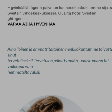
Hyvinkäällä täyden palvelun kauneuskeskuksemme sijait
Sveitsin viihdekeskuksessa, Quality hotel Sveitsin
yhteydessä.
VARAA AIKA HYVINKÄÄ
Aina iloinen ja ammattitaitoinen henkilökuntamme toivott
sinut
tervetulleeksi! Tervetuloa päivittymään, uudistumaan tai
vaikkapa vain
hemmoteltavaksi!